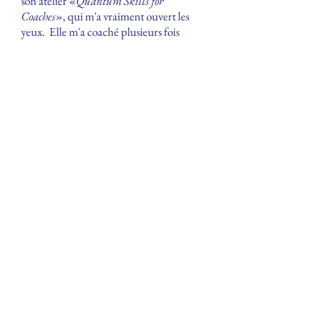
son atelier «
Quantum Skills for
Coaches
», qui m'a vraiment ouvert les
yeux. Elle m'a coaché plusieurs fois
depuis.
Annette a une façon de travailler qui est
holistique, transparente et qui va
directement au cœur du problème. Sa
présence, sa générosité et son
professionnalisme ont eu un impact
profond et précieux sur mon parcours, à
la fois en tant que personne et en tant
que coach.
Je recommande vivement ses
programmes de coaching.
Anna Casas
Leadership Coach and
Coaching Supervisor